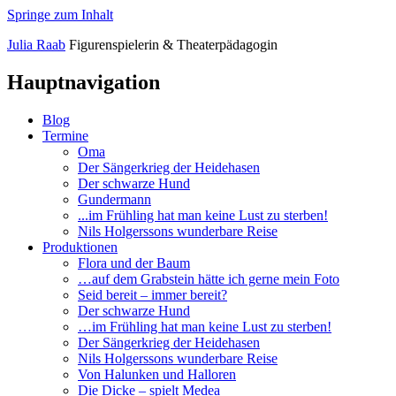
Springe zum Inhalt
Julia
Raab
Figurenspielerin
&
Theaterpädagogin
Hauptnavigation
Blog
Termine
Oma
Der Sängerkrieg der Heidehasen
Der schwarze Hund
Gundermann
...im Frühling hat man keine Lust zu sterben!
Nils Holgerssons wunderbare Reise
Produktionen
Flora und der Baum
…auf dem Grabstein hätte ich gerne mein Foto
Seid bereit – immer bereit?
Der schwarze Hund
…im Frühling hat man keine Lust zu sterben!
Der Sängerkrieg der Heidehasen
Nils Holgerssons wunderbare Reise
Von Halunken und Halloren
Die Dicke – spielt Medea