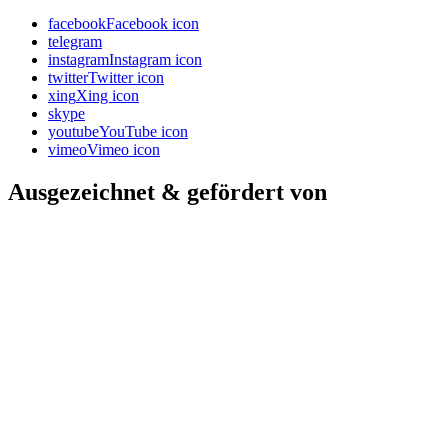
facebook
Facebook icon
telegram
instagram
Instagram icon
twitter
Twitter icon
xing
Xing icon
skype
youtube
YouTube icon
vimeo
Vimeo icon
Ausgezeichnet & gefördert von