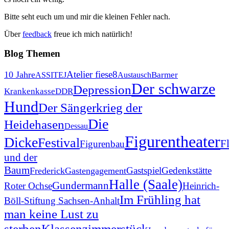
Bitte seht euch um und mir die kleinen Fehler nach.
Über
feedback
freue ich mich natürlich!
Blog
Themen
Atelier fiese8
10 Jahre
Barmer
ASSITEJ
Austausch
Der schwarze
Depression
Krankenkasse
DDR
Hund
Der Sängerkrieg der
Die
Heidehasen
Dessau
Figurentheater
Dicke
Festival
F
Figurenbau
und der
Baum
Gastspiel
Gedenkstätte
Frederick
Gastengagement
Halle (Saale)
Gundermann
Roter Ochse
Heinrich-
Im Frühling hat
Böll-Stiftung Sachsen-Anhalt
man keine Lust zu
Klassenzimmerstück
sterben