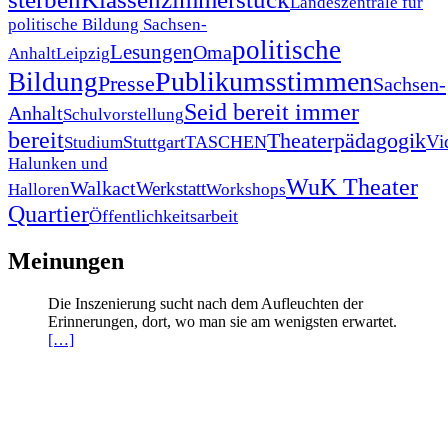
Landeszentrale für
politische Bildung Sachsen-
politische
Lesungen
Oma
Anhalt
Leipzig
Publikumsstimmen
Bildung
Presse
Sachsen-
Seid bereit immer
Anhalt
Schulvorstellung
bereit
Theaterpädagogik
Vi
Stuttgart
TASCHEN
Studium
Halunken und
WuK Theater
Walkact
Werkstatt
Halloren
Workshops
Quartier
Öffentlichkeitsarbeit
Meinungen
Die Inszenierung sucht nach dem Aufleuchten der
Erinnerungen, dort, wo man sie am wenigsten erwartet.
[…]