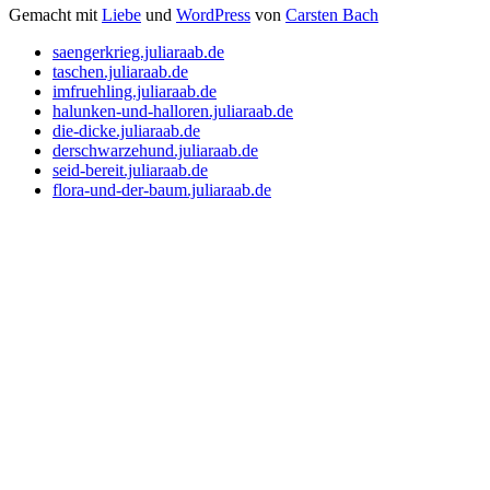
Gemacht
mit
Liebe
und
WordPress
von
Carsten Bach
saengerkrieg.juliaraab.de
taschen.juliaraab.de
imfruehling.juliaraab.de
halunken-und-halloren.juliaraab.de
die-dicke.juliaraab.de
derschwarzehund.juliaraab.de
seid-bereit.juliaraab.de
flora-und-der-baum.juliaraab.de