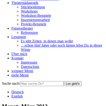
Theaterpädagogik
Stückbegleitung
Workshops
Workshop-Beispiele
Inszenierungsarbeit
Projekt-Beispiele
Figurentheater
Referenzen
Lesungen
Es gibt Zeiten, in denen man welkt
…schon fünf Jahre oder noch länger lebst Du in dieser
Wüste
Über mich
Kontakt
Impressum
Datenschutz
weniger
Menü
mehr
Menü
Suche nach:
Los geht's
De
utsch
En
glish