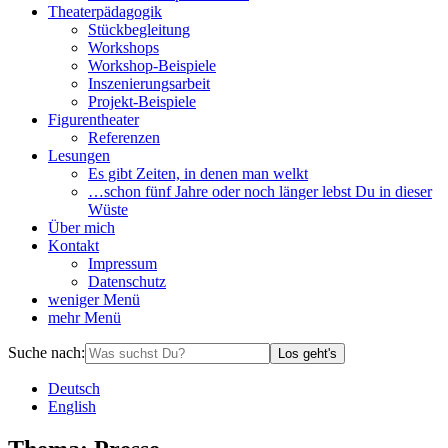
Theaterpädagogik
Stückbegleitung
Workshops
Workshop-Beispiele
Inszenierungsarbeit
Projekt-Beispiele
Figurentheater
Referenzen
Lesungen
Es gibt Zeiten, in denen man welkt
…schon fünf Jahre oder noch länger lebst Du in dieser
Wüste
Über mich
Kontakt
Impressum
Datenschutz
weniger
Menü
mehr
Menü
Suche nach:
Los geht's
De
utsch
En
glish