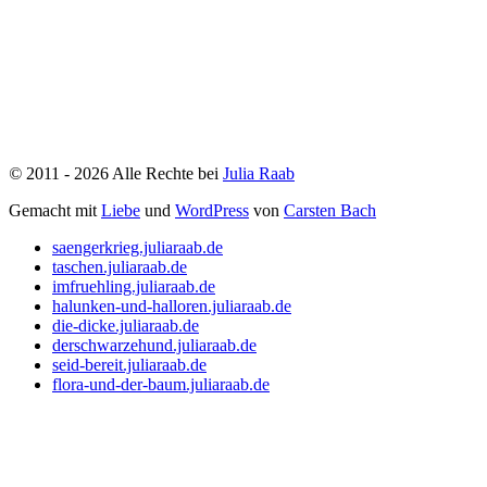
©
2011
- 2026
Alle Rechte bei
Julia Raab
Gemacht
mit
Liebe
und
WordPress
von
Carsten Bach
saengerkrieg.juliaraab.de
taschen.juliaraab.de
imfruehling.juliaraab.de
halunken-und-halloren.juliaraab.de
die-dicke.juliaraab.de
derschwarzehund.juliaraab.de
seid-bereit.juliaraab.de
flora-und-der-baum.juliaraab.de