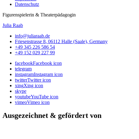
Datenschutz
Figurenspielerin & Theaterpädagogin
Julia Raab
info@juliaraab.de
Friesenstrasse 8
,
06112
Halle (Saale)
,
Germany
+49 345 226 586 54
+49 152 029 227 99
facebook
Facebook icon
telegram
instagram
Instagram icon
twitter
Twitter icon
xing
Xing icon
skype
youtube
YouTube icon
vimeo
Vimeo icon
Ausgezeichnet & gefördert von