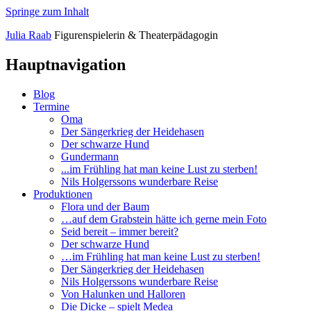
Springe zum Inhalt
Julia
Raab
Figurenspielerin
&
Theaterpädagogin
Hauptnavigation
Blog
Termine
Oma
Der Sängerkrieg der Heidehasen
Der schwarze Hund
Gundermann
...im Frühling hat man keine Lust zu sterben!
Nils Holgerssons wunderbare Reise
Produktionen
Flora und der Baum
…auf dem Grabstein hätte ich gerne mein Foto
Seid bereit – immer bereit?
Der schwarze Hund
…im Frühling hat man keine Lust zu sterben!
Der Sängerkrieg der Heidehasen
Nils Holgerssons wunderbare Reise
Von Halunken und Halloren
Die Dicke – spielt Medea