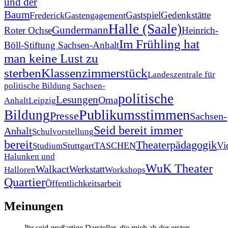
und der
Baum
Gastspiel
Gedenkstätte
Frederick
Gastengagement
Halle (Saale)
Gundermann
Roter Ochse
Heinrich-
Im Frühling hat
Böll-Stiftung Sachsen-Anhalt
man keine Lust zu
Klassenzimmerstück
sterben
Landeszentrale für
politische Bildung Sachsen-
politische
Lesungen
Oma
Anhalt
Leipzig
Publikumsstimmen
Bildung
Presse
Sachsen-
Seid bereit immer
Anhalt
Schulvorstellung
bereit
Theaterpädagogik
Vi
Stuttgart
TASCHEN
Studium
Halunken und
WuK Theater
Walkact
Werkstatt
Halloren
Workshops
Quartier
Öffentlichkeitsarbeit
Meinungen
Ihr seid großartige Darsteller, die mich ab der ersten