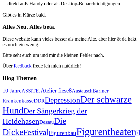
... direkt aufs Handy oder als Desktop-Benarchrichtigungen.
Gibt es
in Kürze
bald.
Alles Neu. Alles beta.
Diese website kann vieles besser als meine Alte, aber hier & da hakt
es noch ein wenig.
Bitte seht euch um und mir die kleinen Fehler nach.
Über
feedback
freue ich mich natürlich!
Blog
Themen
Atelier fiese8
10 Jahre
Barmer
ASSITEJ
Austausch
Der schwarze
Depression
Krankenkasse
DDR
Hund
Der Sängerkrieg der
Die
Heidehasen
Dessau
Figurentheater
Dicke
Festival
F
Figurenbau