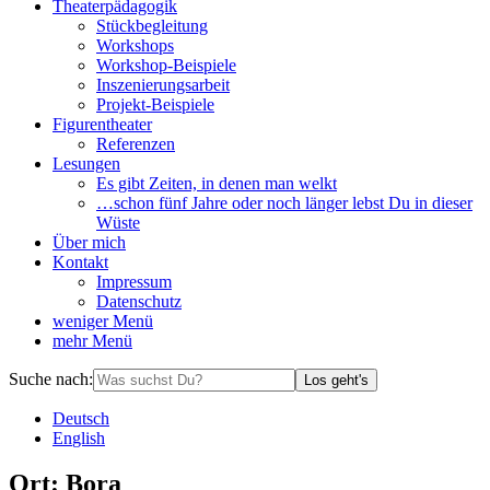
Theaterpädagogik
Stückbegleitung
Workshops
Workshop-Beispiele
Inszenierungsarbeit
Projekt-Beispiele
Figurentheater
Referenzen
Lesungen
Es gibt Zeiten, in denen man welkt
…schon fünf Jahre oder noch länger lebst Du in dieser
Wüste
Über mich
Kontakt
Impressum
Datenschutz
weniger
Menü
mehr
Menü
Suche nach:
Los geht's
De
utsch
En
glish
Ort
:
Bora