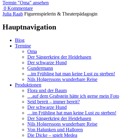
Termin
"Oma"
ansehen
0
Kommentare
Julia
Raab
Figurenspielerin
&
Theaterpädagogin
Hauptnavigation
Blog
Termine
Oma
Der Sängerkrieg der Heidehasen
Der schwarze Hund
Gundermann
...im Frühling hat man keine Lust zu sterben!
Nils Holgerssons wunderbare Reise
Produktionen
Flora und der Baum
…auf dem Grabstein hätte ich gerne mein Foto
Seid bereit – immer bereit?
Der schwarze Hund
…im Frühling hat man keine Lust zu sterben!
Der Sängerkrieg der Heidehasen
Nils Holgerssons wunderbare Reise
Von Halunken und Halloren
Die Dicke – spielt Medea