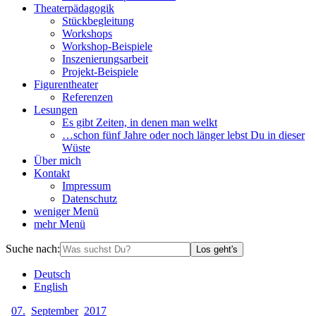
Theaterpädagogik
Stückbegleitung
Workshops
Workshop-Beispiele
Inszenierungsarbeit
Projekt-Beispiele
Figurentheater
Referenzen
Lesungen
Es gibt Zeiten, in denen man welkt
…schon fünf Jahre oder noch länger lebst Du in dieser
Wüste
Über mich
Kontakt
Impressum
Datenschutz
weniger
Menü
mehr
Menü
Suche nach:
Los geht's
De
utsch
En
glish
07.
September
2017