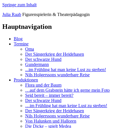
Springe zum Inhalt
Julia
Raab
Figurenspielerin
&
Theaterpädagogin
Hauptnavigation
Blog
Termine
Oma
Der Sängerkrieg der Heidehasen
Der schwarze Hund
Gundermann
...im Frühling hat man keine Lust zu sterben!
Nils Holgerssons wunderbare Reise
Produktionen
Flora und der Baum
…auf dem Grabstein hätte ich gerne mein Foto
Seid bereit – immer bereit?
Der schwarze Hund
…im Frühling hat man keine Lust zu sterben!
Der Sängerkrieg der Heidehasen
Nils Holgerssons wunderbare Reise
Von Halunken und Halloren
Die Dicke – spielt Medea