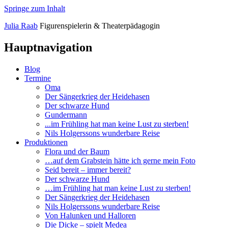
Springe zum Inhalt
Julia
Raab
Figurenspielerin
&
Theaterpädagogin
Hauptnavigation
Blog
Termine
Oma
Der Sängerkrieg der Heidehasen
Der schwarze Hund
Gundermann
...im Frühling hat man keine Lust zu sterben!
Nils Holgerssons wunderbare Reise
Produktionen
Flora und der Baum
…auf dem Grabstein hätte ich gerne mein Foto
Seid bereit – immer bereit?
Der schwarze Hund
…im Frühling hat man keine Lust zu sterben!
Der Sängerkrieg der Heidehasen
Nils Holgerssons wunderbare Reise
Von Halunken und Halloren
Die Dicke – spielt Medea