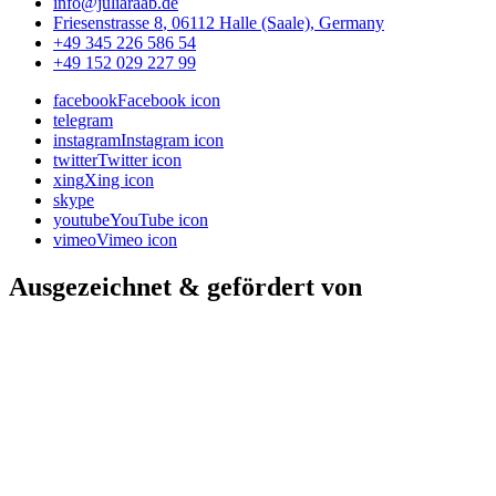
info@juliaraab.de
Friesenstrasse 8
,
06112
Halle (Saale)
,
Germany
+49 345 226 586 54
+49 152 029 227 99
facebook
Facebook icon
telegram
instagram
Instagram icon
twitter
Twitter icon
xing
Xing icon
skype
youtube
YouTube icon
vimeo
Vimeo icon
Ausgezeichnet & gefördert von