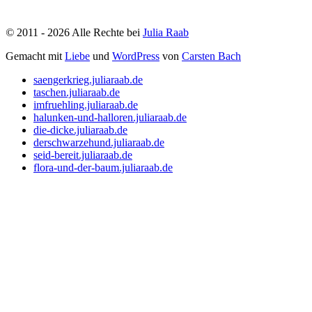
©
2011
- 2026
Alle Rechte bei
Julia Raab
Gemacht
mit
Liebe
und
WordPress
von
Carsten Bach
saengerkrieg.juliaraab.de
taschen.juliaraab.de
imfruehling.juliaraab.de
halunken-und-halloren.juliaraab.de
die-dicke.juliaraab.de
derschwarzehund.juliaraab.de
seid-bereit.juliaraab.de
flora-und-der-baum.juliaraab.de