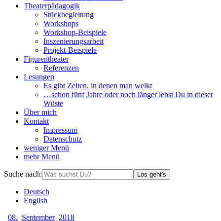
Theaterpädagogik
Stückbegleitung
Workshops
Workshop-Beispiele
Inszenierungsarbeit
Projekt-Beispiele
Figurentheater
Referenzen
Lesungen
Es gibt Zeiten, in denen man welkt
…schon fünf Jahre oder noch länger lebst Du in dieser
Wüste
Über mich
Kontakt
Impressum
Datenschutz
weniger
Menü
mehr
Menü
Suche nach:
Los geht's
De
utsch
En
glish
08.
September
2018