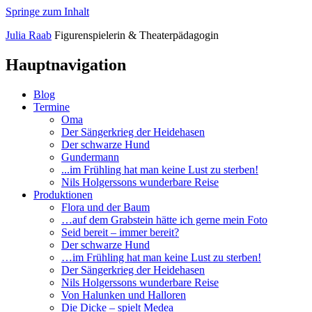
Springe zum Inhalt
Julia
Raab
Figurenspielerin
&
Theaterpädagogin
Hauptnavigation
Blog
Termine
Oma
Der Sängerkrieg der Heidehasen
Der schwarze Hund
Gundermann
...im Frühling hat man keine Lust zu sterben!
Nils Holgerssons wunderbare Reise
Produktionen
Flora und der Baum
…auf dem Grabstein hätte ich gerne mein Foto
Seid bereit – immer bereit?
Der schwarze Hund
…im Frühling hat man keine Lust zu sterben!
Der Sängerkrieg der Heidehasen
Nils Holgerssons wunderbare Reise
Von Halunken und Halloren
Die Dicke – spielt Medea