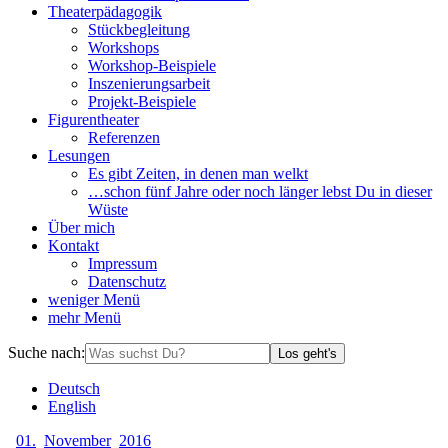
Theaterpädagogik
Stückbegleitung
Workshops
Workshop-Beispiele
Inszenierungsarbeit
Projekt-Beispiele
Figurentheater
Referenzen
Lesungen
Es gibt Zeiten, in denen man welkt
…schon fünf Jahre oder noch länger lebst Du in dieser
Wüste
Über mich
Kontakt
Impressum
Datenschutz
weniger
Menü
mehr
Menü
Suche nach:
Los geht's
De
utsch
En
glish
01.
November
2016